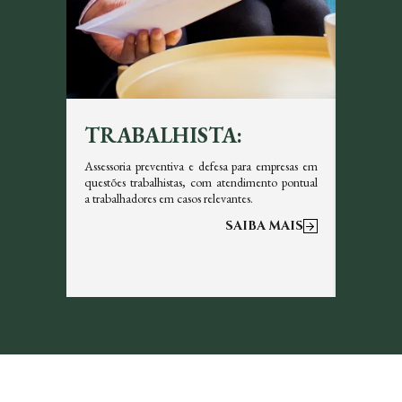
TRABALHISTA:
TRI
icazes em
Assessoria preventiva e defesa para empresas em
Garantim
s, sempre
questões trabalhistas, com atendimento pontual
tributos 
a trabalhadores em casos relevantes.
otimizar a
 MAIS
SAIBA MAIS