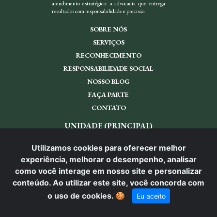
atendimento estratégico: a advocacia que entrega
resultados com responsabilidade e precisão.
SOBRE NÓS
SERVIÇOS
RECONHECIMENTO
RESPONSABILIDADE SOCIAL
NOSSO BLOG
FAÇA PARTE
CONTATO
UNIDADE (PRINCIPAL)
R. Gumercindo Saraiva, nª 96 - Jardim Paulista, São Paulo - SP,
01403-001
Utilizamos cookies para oferecer melhor
experiência, melhorar o desempenho, analisar
(11) 94571-9998
como você interage em nosso site e personalizar
REDES SOCIAIS
conteúdo. Ao utilizar este site, você concorda com
o uso de cookies.
🍪
Eu aceito