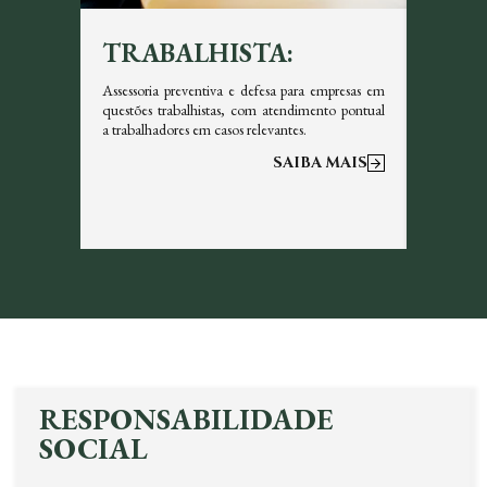
TRABALHISTA:
TRI
icazes em
Assessoria preventiva e defesa para empresas em
Garantim
s, sempre
questões trabalhistas, com atendimento pontual
tributos 
a trabalhadores em casos relevantes.
otimizar a
 MAIS
SAIBA MAIS
RESPONSABILIDADE
SOCIAL