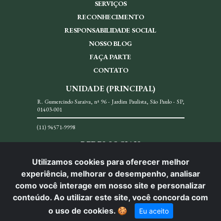
SERVIÇOS
RECONHECIMENTO
RESPONSABILIDADE SOCIAL
NOSSO BLOG
FAÇA PARTE
CONTATO
UNIDADE (PRINCIPAL)
R. Gumercindo Saraiva, nª 96 - Jardim Paulista, São Paulo - SP,
01403-001
(11) 94571-9998
REDES SOCIAIS
Utilizamos cookies para oferecer melhor
experiência, melhorar o desempenho, analisar
como você interage em nosso site e personalizar
conteúdo. Ao utilizar este site, você concorda com
© Carlos Menezes Advocacia. Todos os direitos reservados.
o uso de cookies.
🍪
Eu aceito
Desenvolvido por: