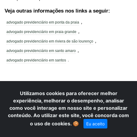
Veja outras informações nos links a seguir:
,
advogado previdenciário em ponta da praia
,
advogado previdenciário em praia grande
,
advogado previdenciário em riviera de são lourenço
,
advogado previdenciário em santo amaro
.
advogado previdenciário em santos
NOSSO BLOG
Utilizamos cookies para oferecer melhor
experiência, melhorar o desempenho, analisar
Conhecimento que protege: insights jurídicos, análises
como você interage em nosso site e personalizar
estratégicas e informação acessível para transformar decisões em
conteúdo. Ao utilizar este site, você concorda com
segurança.
o uso de cookies.
🍪
Eu aceito