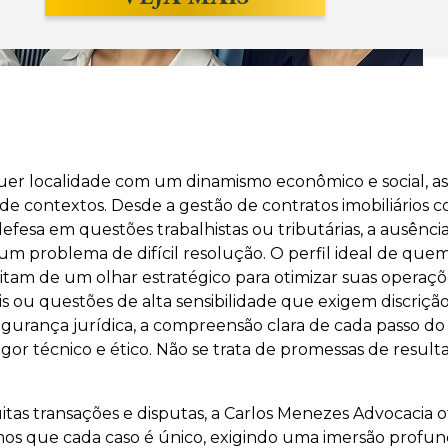
er localidade com um dinamismo econômico e social, as 
 contextos. Desde a gestão de contratos imobiliários co
efesa em questões trabalhistas ou tributárias, a ausênc
m problema de difícil resolução. O perfil ideal de que
m de um olhar estratégico para otimizar suas operações e
s ou questões de alta sensibilidade que exigem discrição 
gurança jurídica, a compreensão clara de cada passo do 
gor técnico e ético. Não se trata de promessas de resul
uitas transações e disputas, a Carlos Menezes Advocaci
que cada caso é único, exigindo uma imersão profunda p