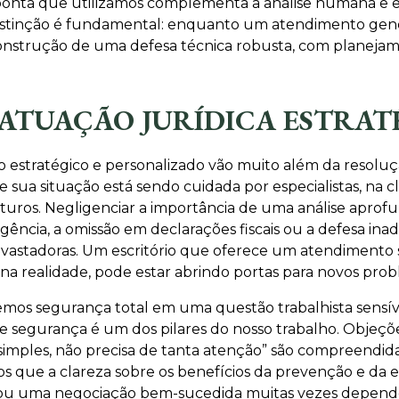
 ponta que utilizamos complementa a análise humana e e
a distinção é fundamental: enquanto um atendimento ge
onstrução de uma defesa técnica robusta, com planejame
 ATUAÇÃO JURÍDICA ESTRAT
o estratégico e personalizado vão muito além da resolu
 sua situação está sendo cuidada por especialistas, na 
uturos. Negligenciar a importância de uma análise apro
igência, a omissão em declarações fiscais ou a defesa ina
vastadoras. Um escritório que oferece um atendimento
 na realidade, pode estar abrindo portas para novos prob
mos segurança total em uma questão trabalhista sensível
de segurança é um dos pilares do nosso trabalho. Objeç
simples, não precisa de tanta atenção” são compreendid
mos que a clareza sobre os benefícios da prevenção e da 
al ou uma negociação bem-sucedida muitas vezes depen