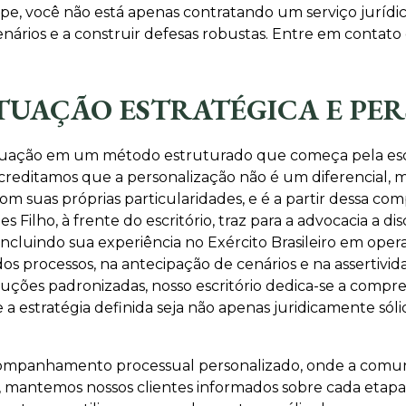
pe, você não está apenas contratando um serviço jurídi
cenários e a construir defesas robustas. Entre em cont
.
TUAÇÃO ESTRATÉGICA E PE
tuação em um método estruturado que começa pela escu
Acreditamos que a personalização não é um diferencial,
com suas próprias particularidades, e é a partir dessa c
Filho, à frente do escritório, traz para a advocacia a dis
a, incluindo sua experiência no Exército Brasileiro em op
dos processos, na antecipação de cenários e na assertivi
ções padronizadas, nosso escritório dedica-se a compre
 a estratégia definida seja não apenas juridicamente só
ompanhamento processual personalizado, onde a comuni
so, mantemos nossos clientes informados sobre cada etap