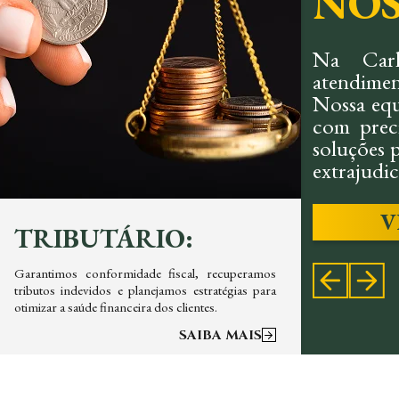
NOS
Na Carl
atendimen
Nossa equ
com preci
soluções p
extrajudici
V
TRIBUTÁRIO:
CIV
Garantimos conformidade fiscal, recuperamos
Oferece
tributos indevidos e planejamos estratégias para
contrato
otimizar a saúde financeira dos clientes.
priorizand
SAIBA MAIS