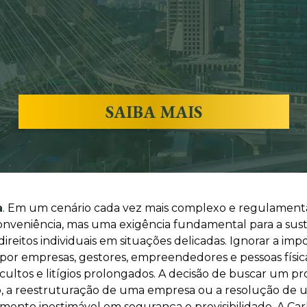
SAIBA MAIS
a
. Em um cenário cada vez mais complexo e regulamentad
conveniência, mas uma exigência fundamental para a sus
eitos individuais em situações delicadas. Ignorar a imp
or empresas, gestores, empreendedores e pessoas físicas
os ocultos e litígios prolongados. A decisão de buscar um
o, a reestruturação de uma empresa ou a resolução de um 
nto inestimável em segurança e previsibilidade. A Carl