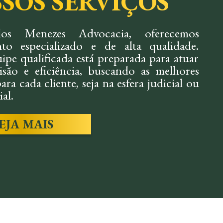
SOS SERVIÇOS
os Menezes Advocacia, oferecemos
to especializado e de alta qualidade.
ipe qualificada está preparada para atuar
são e eficiência, buscando as melhores
ara cada cliente, seja na esfera judicial ou
al.
EJA MAIS
IL:
TRABALH
mos soluções rápidas e eficazes em
Assessoria preventiv
s, indenizações e conflitos, sempre
questões trabalhistas
o os interesses do cliente.
trabalhadores em caso
SAIBA MAIS