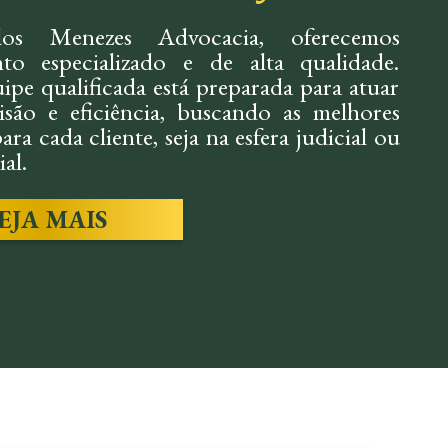
os Menezes Advocacia, oferecemos
to especializado e de alta qualidade.
ipe qualificada está preparada para atuar
são e eficiência, buscando as melhores
ara cada cliente, seja na esfera judicial ou
al.
EJA MAIS
IL:
TRABALH
mos soluções rápidas e eficazes em
Assessoria preventiv
s, indenizações e conflitos, sempre
questões trabalhistas
o os interesses do cliente.
trabalhadores em caso
SAIBA MAIS