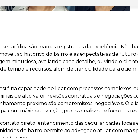
se jurídica são marcas registradas da excelência. Não b
 imóvel, ao histórico do bairro e às expectativas de futur
em minuciosa, avaliando cada detalhe, ouvindo o client
 de tempo e recursos, além de tranquilidade para quem
está na capacidade de lidar com processos complexos, d
niais de alto valor, revisões contratuais e negociações c
panhamento próximo são compromissos inegociáveis. O cl
pa com máxima discrição, profissionalismo e foco nos res
ontato direto, entendimento das peculiaridades locais e
unidades do bairro permite ao advogado atuar com mais p
 cada cliente.