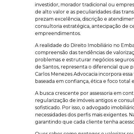
investidor, morador tradicional ou empres
de alto valor e as peculiaridades das tran
prezam excelência, discrição e atendimen
consultoria estratégica, antecipação de c
empreendimentos.
A realidade do Direito Imobiliário no Emba
compreensão das tendências de valorização
problemas e estruturar negócios seguros
de Santos, representa o diferencial que p
Carlos Menezes Advocacia incorpora essa v
baseada em confiança, ética e foco total 
A busca crescente por assessoria em contr
regularização de imóveis antigos e consul
sofisticado. Por isso, o advogado imobiliá
necessidades dos perfis mais exigentes. N
garantindo que cada cliente tenha acesso 
Quer saber como proteger e valorizar se