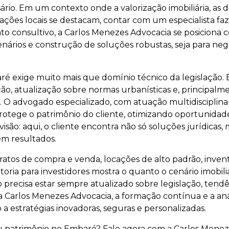
ário. Em um contexto onde a valorização imobiliária, as
sações locais se destacam, contar com um especialista faz
to consultivo, a Carlos Menezes Advocacia se posiciona 
enários e construção de soluções robustas, seja para neg
ré exige muito mais que domínio técnico da legislação. É 
, atualização sobre normas urbanísticas e, principalmen
. O advogado especializado, com atuação multidiscipl
rotege o patrimônio do cliente, otimizando oportunidade
isão: aqui, o cliente encontra não só soluções jurídicas,
em resultados.
atos de compra e venda, locações de alto padrão, inventá
toria para investidores mostra o quanto o cenário imobil
rio precisa estar sempre atualizado sobre legislação, ten
a Carlos Menezes Advocacia, a formação contínua e a análi
a estratégias inovadoras, seguras e personalizadas.
u patrimônio no Embaré? Fale agora com a Carlos Menez