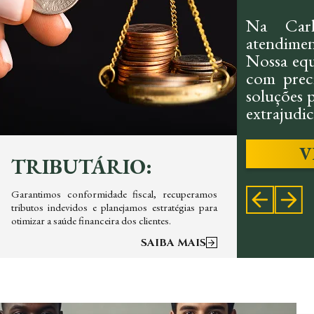
Na Carl
atendimen
Nossa equ
com preci
soluções p
extrajudici
V
TRIBUTÁRIO:
CIV
Garantimos conformidade fiscal, recuperamos
Oferece
tributos indevidos e planejamos estratégias para
contrato
otimizar a saúde financeira dos clientes.
priorizand
SAIBA MAIS