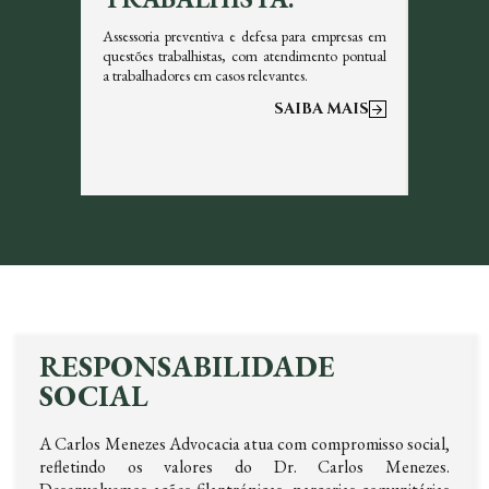
icazes em
Assessoria preventiva e defesa para empresas em
Garantim
s, sempre
questões trabalhistas, com atendimento pontual
tributos 
a trabalhadores em casos relevantes.
otimizar a
 MAIS
SAIBA MAIS
RESPONSABILIDADE
SOCIAL
A Carlos Menezes Advocacia atua com compromisso social,
refletindo os valores do Dr. Carlos Menezes.