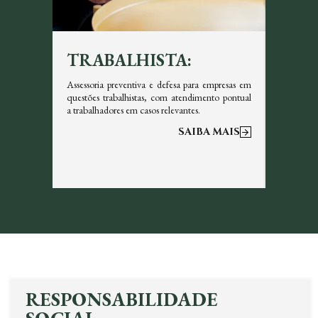
TRABALHISTA:
TRI
icazes em
Assessoria preventiva e defesa para empresas em
Garantim
s, sempre
questões trabalhistas, com atendimento pontual
tributos 
a trabalhadores em casos relevantes.
otimizar a
 MAIS
SAIBA MAIS
RESPONSABILIDADE