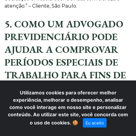
atenção.” – Cliente, São Paulo.
5. COMO UM ADVOGADO
PREVIDENCIÁRIO PODE
AJUDAR A COMPROVAR
PERÍODOS ESPECIAIS DE
TRABALHO PARA FINS DE
APOSENTADORIA?
Utilizamos cookies para oferecer melhor
experiência, melhorar o desempenho, analisar
A comprovação de períodos especiais de trabalho é
como você interage em nosso site e personalizar
fundamental para a concessão da aposentadoria
conteúdo. Ao utilizar este site, você concorda com
especial, que permite ao segurado se aposentar
o uso de cookies.
🍪
Eu aceito
mais cedo. Um advogado previdenciário experiente,
como os da Carlos Menezes Advocacia, atua na