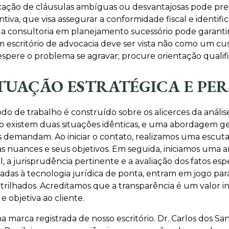
ficação de cláusulas ambíguas ou desvantajosas pode pre
ntiva, que visa assegurar a conformidade fiscal e identif
, a consultoria em planejamento sucessório pode garanti
um escritório de advocacia deve ser vista não como um c
espere o problema se agravar; procure orientação qualif
TUAÇÃO ESTRATÉGICA E PE
o de trabalho é construído sobre os alicerces da análise
existem duas situações idênticas, e uma abordagem gen
es demandam. Ao iniciar o contato, realizamos uma escu
s nuances e seus objetivos. Em seguida, iniciamos uma an
, a jurisprudência pertinente e a avaliação dos fatos esp
nhadas à tecnologia jurídica de ponta, entram em jogo pa
trilhados. Acreditamos que a transparência é um valor ine
 objetiva ao cliente.
marca registrada de nosso escritório. Dr. Carlos dos San