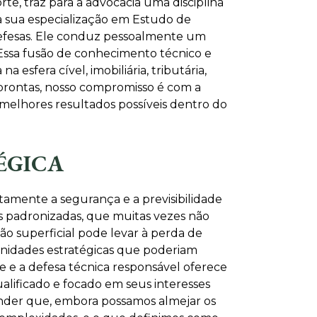
te, traz para a advocacia uma disciplina
a à sua especialização em Estudo de
defesas. Ele conduz pessoalmente um
 Essa fusão de conhecimento técnico e
esfera cível, imobiliária, tributária,
 prontas, nosso compromisso é com a
 melhores resultados possíveis dentro do
ÉGICA
tamente a segurança e a previsibilidade
ões padronizadas, que muitas vezes não
o superficial pode levar à perda de
unidades estratégicas que poderiam
e e a defesa técnica responsável oferece
alificado e focado em seus interesses
tender que, embora possamos almejar os