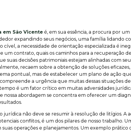
ia em São Vicente
é, em sua essência, a procura por um
dedor expandindo seus negócios, uma família lidando co
 cível, a necessidade de orientação especializada é ine
e um contrato, quais os caminhos para a recuperação de 
 que suas decisões patrimoniais estejam alinhadas com se
ralmente, recaem sobre a obtenção de soluções eficazes, 
lema pontual, mas de estabelecer um plano de ação que 
a compreende a urgência que muitas dessas situações 
empo é um fator crítico em muitas adversidades jurídica
que nossa abordagem se concentra em oferecer um diagnó
esultados.
urídica não deve se resumir à resolução de litígios. A
otenciais conflitos, é um dos pilares de nosso trabalho. 
 em suas operações e planejamentos. Um exemplo prático di