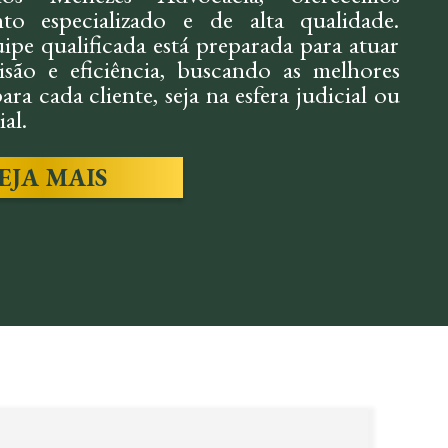
to especializado e de alta qualidade.
ipe qualificada está preparada para atuar
são e eficiência, buscando as melhores
ara cada cliente, seja na esfera judicial ou
al.
EJA MAIS
IL:
TRABALH
mos soluções rápidas e eficazes em
Assessoria preventiv
s, indenizações e conflitos, sempre
questões trabalhistas
o os interesses do cliente.
trabalhadores em caso
SAIBA MAIS