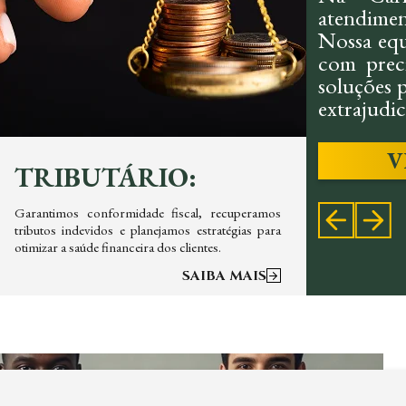
atendimen
Nossa equ
com preci
soluções p
extrajudici
V
TRIBUTÁRIO:
CIV
Garantimos conformidade fiscal, recuperamos
Oferece
tributos indevidos e planejamos estratégias para
contrato
otimizar a saúde financeira dos clientes.
priorizand
SAIBA MAIS