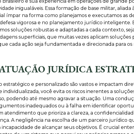
 Brasileiro e sua experiência em operações de grande por
ividade inigualáveis. Essa formação de base militar, aliad
encial ímpar na forma como planejamos e executamos as 
 defesa vigorosa e no planejamento jurídico inteligente.
s soluções robustas e adaptadas a cada contexto, seja na 
ordagens superficiais, que muitas vezes aplicam soluções
do que cada ação seja fundamentada e direcionada para os
 ATUAÇÃO JURÍDICA ESTRAT
 estratégico e personalizado são vastos e impactam dire
e individualizada, você evita os riscos inerentes a soluç
so, podendo até mesmo agravar a situação. Uma conduçã
rgumentos inadequados ou à falha em identificar oport
m atendimento que prioriza a clareza, a confidencialidad
a. A negligência na escolha de um parceiro jurídico qu
 incapacidade de alcançar seus objetivos. É crucial en