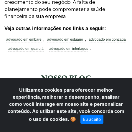
crescimento do seu negócio. A falta de
planejamento pode comprometer a saúde
financeira da sua empresa.
Veja outras informações nos links a seguir:
,
,
advogado em embaré
advogado em estuário
advogado em gonzaga
,
,
.
advogado em guarujá
advogado em interlagos
NOSSO BLOG
Utilizamos cookies para oferecer melhor
Conhecimento que protege: insights jurídicos, análises
experiência, melhorar o desempenho, analisar
estratégicas e informação acessível para transformar decisões em
segurança.
como você interage em nosso site e personalizar
conteúdo. Ao utilizar este site, você concorda com
o uso de cookies.
🍪
Eu aceito