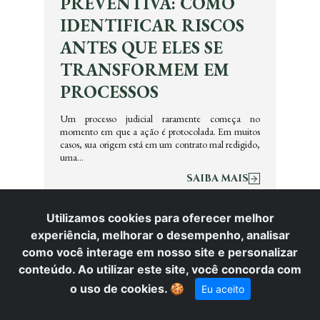
PREVENTIVA: COMO
IDENTIFICAR RISCOS
ANTES QUE ELES SE
TRANSFORMEM EM
PROCESSOS
Um processo judicial raramente começa no
momento em que a ação é protocolada. Em muitos
casos, sua origem está em um contrato mal redigido,
uma…
SAIBA MAIS
Utilizamos cookies para oferecer melhor
experiência, melhorar o desempenho, analisar
como você interage em nosso site e personalizar
conteúdo. Ao utilizar este site, você concorda com
o uso de cookies.
🍪
Eu aceito
SEJA UM COLABORADOR