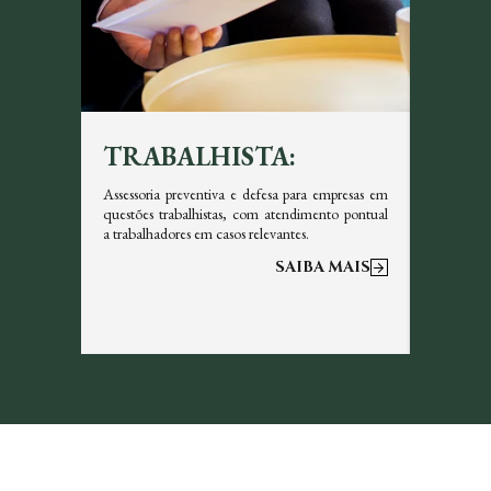
TRABALHISTA:
TRI
icazes em
Assessoria preventiva e defesa para empresas em
Garantim
s, sempre
questões trabalhistas, com atendimento pontual
tributos 
a trabalhadores em casos relevantes.
otimizar a
 MAIS
SAIBA MAIS