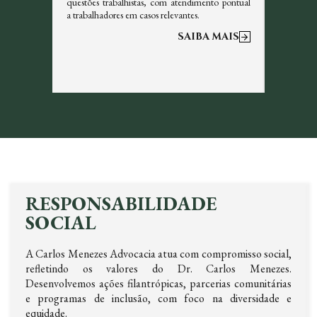
s, sempre
questões trabalhistas, com atendimento pontual
tributos 
a trabalhadores em casos relevantes.
otimizar a
 MAIS
SAIBA MAIS
RESPONSABILIDADE
SOCIAL
A Carlos Menezes Advocacia atua com compromisso social,
refletindo os valores do Dr. Carlos Menezes.
Desenvolvemos ações filantrópicas, parcerias comunitárias
e programas de inclusão, com foco na diversidade e
equidade.