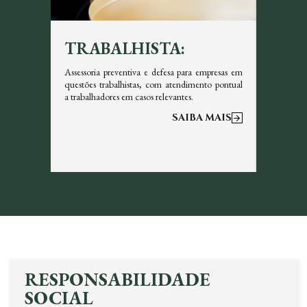
TRABALHISTA:
TRI
icazes em
Assessoria preventiva e defesa para empresas em
Garantim
s, sempre
questões trabalhistas, com atendimento pontual
tributos 
a trabalhadores em casos relevantes.
otimizar a
 MAIS
SAIBA MAIS
RESPONSABILIDADE
SOCIAL