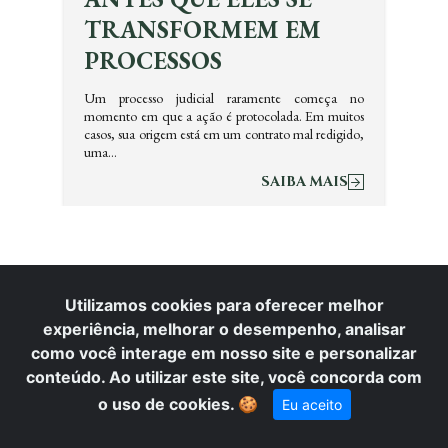
TRANSFORMEM EM
PROCESSOS
Um processo judicial raramente começa no
momento em que a ação é protocolada. Em muitos
casos, sua origem está em um contrato mal redigido,
uma…
SAIBA MAIS
Utilizamos cookies para oferecer melhor
experiência, melhorar o desempenho, analisar
SEJA UM COLABORADOR
como você interage em nosso site e personalizar
conteúdo. Ao utilizar este site, você concorda com
Na Carlos Menezes Advocacia, acreditamos que excelência se
o uso de cookies.
🍪
Eu aceito
constrói com pessoas. Valorizamos profissionais comprometidos,
éticos e estratégicos, que compartilhem nossa missão de promover