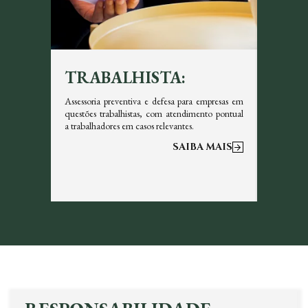
TRABALHISTA:
TRI
icazes em
Assessoria preventiva e defesa para empresas em
Garantim
s, sempre
questões trabalhistas, com atendimento pontual
tributos 
a trabalhadores em casos relevantes.
otimizar a
 MAIS
SAIBA MAIS