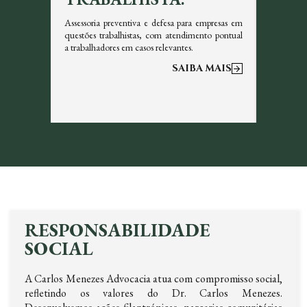
icazes em
Assessoria preventiva e defesa para empresas em
Garantim
s, sempre
questões trabalhistas, com atendimento pontual
tributos 
a trabalhadores em casos relevantes.
otimizar a
 MAIS
SAIBA MAIS
RESPONSABILIDADE
SOCIAL
A Carlos Menezes Advocacia atua com compromisso social,
refletindo os valores do Dr. Carlos Menezes.