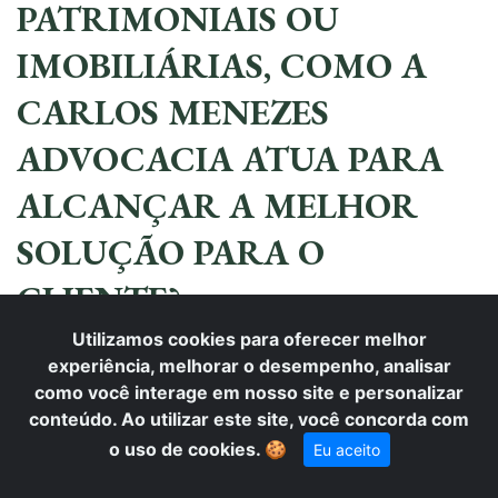
PATRIMONIAIS OU
IMOBILIÁRIAS, COMO A
CARLOS MENEZES
ADVOCACIA ATUA PARA
ALCANÇAR A MELHOR
SOLUÇÃO PARA O
CLIENTE?
Utilizamos cookies para oferecer melhor
Em casos de disputas patrimoniais ou imobiliárias, a
experiência, melhorar o desempenho, analisar
Carlos Menezes Advocacia adota uma abordagem
como você interage em nosso site e personalizar
multifacetada e estratégica para assegurar a melhor
conteúdo. Ao utilizar este site, você concorda com
solução para o cliente. Nossa atuação inicia-se com
o uso de cookies.
🍪
Eu aceito
uma análise minuciosa da documentação
pertinente, como escrituras, contratos de compra e