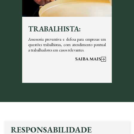
TRABALHISTA:
TRI
icazes em
Assessoria preventiva e defesa para empresas em
Garantim
s, sempre
questões trabalhistas, com atendimento pontual
tributos 
a trabalhadores em casos relevantes.
otimizar a
 MAIS
SAIBA MAIS
RESPONSABILIDADE