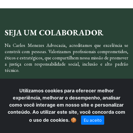
SEJA UM COLABORADOR
Na Carlos Menezes Advocacia, acreditamos que excelência se
constrói com pessoas. Valorizamos profissionais comprometidos,
éticos e estratégicos, que compartilhem nossa missão de promover
a justiça com responsabilidade social, inclusão e alto padrão
técnico.
Nosso ambiente de trabalho é pautado pela disciplina, respeito à
diversidade e incentivo ao crescimento, se você deseja atuar em um
Utilizamos cookies para oferecer melhor
escritório que alia tradição jurídica, inovação, impacto social e
experiência, melhorar o desempenho, analisar
valorização humana, venha fazer parte da nossa equipe.
como você interage em nosso site e personalizar
conteúdo. Ao utilizar este site, você concorda com
VENHA FAZER PARTE
o uso de cookies.
🍪
Eu aceito