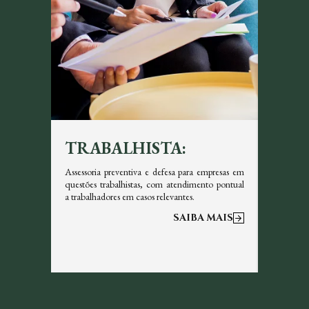
TRABALHISTA:
TRI
icazes em
Assessoria preventiva e defesa para empresas em
Garantim
s, sempre
questões trabalhistas, com atendimento pontual
tributos 
a trabalhadores em casos relevantes.
otimizar a
 MAIS
SAIBA MAIS