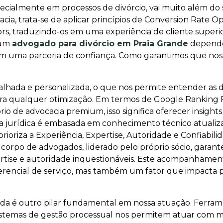
pecialmente em processos de divórcio, vai muito além do
acia, trata-se de aplicar princípios de Conversion Rate
 traduzindo-os em uma experiência de cliente superior.
 um
advogado para divórcio em Praia Grande
depende
em uma parceria de confiança. Como garantimos que noss
alhada e personalizada, o que nos permite entender as d
para qualquer otimização. Em termos de Google Ranking F
rio de advocacia premium, isso significa oferecer insight
ria jurídica é embasada em conhecimento técnico atualiz
rioriza a Experiência, Expertise, Autoridade e Confiabili
o corpo de advogados, liderado pelo próprio sócio, ga
rtise e autoridade inquestionáveis. Este acompanhamen
ferencial de serviço, mas também um fator que impacta p
ada é outro pilar fundamental em nossa atuação. Ferrame
e sistemas de gestão processual nos permitem atuar com m