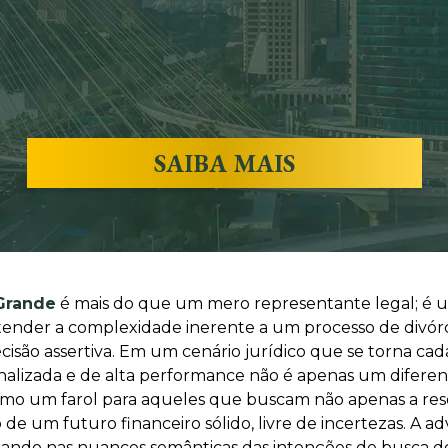
SAIBA MAIS
 Grande
é mais do que um mero representante legal; é u
tender a complexidade inerente a um processo de divór
cisão assertiva. Em um cenário jurídico que se torna cada
onalizada e de alta performance não é apenas um difere
omo um farol para aqueles que buscam não apenas a res
ão de um futuro financeiro sólido, livre de incertezas.
do nas nuances semânticas das intenções de busca dos c