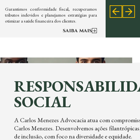
Garantimos conformidade fiscal, recuperamos
Oferece
tributos indevidos e planejamos estratégias para
contrato
otimizar a saúde financeira dos clientes.
priorizand
SAIBA MAIS
RESPONSABILID
SOCIAL
A Carlos Menezes Advocacia atua com compromisso s
Carlos Menezes. Desenvolvemos ações filantrópicas,
de inclusão, com foco na diversidade e equidade.