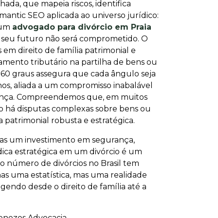
ada, que mapeia riscos, identifica
antic SEO aplicada ao universo jurídico:
 um
advogado para divórcio em Praia
ue seu futuro não será comprometido. O
 em direito de família patrimonial e
amento tributário na partilha de bens ou
 360 graus assegura que cada ângulo seja
os, aliada a um compromisso inabalável
nfiança. Compreendemos que, em muitos
do há disputas complexas sobre bens ou
 patrimonial robusta e estratégica.
 mas um investimento em segurança,
dica estratégica em um divórcio é um
o número de divórcios no Brasil tem
as uma estatística, mas uma realidade
endo desde o direito de família até a
enezes Advocacia.