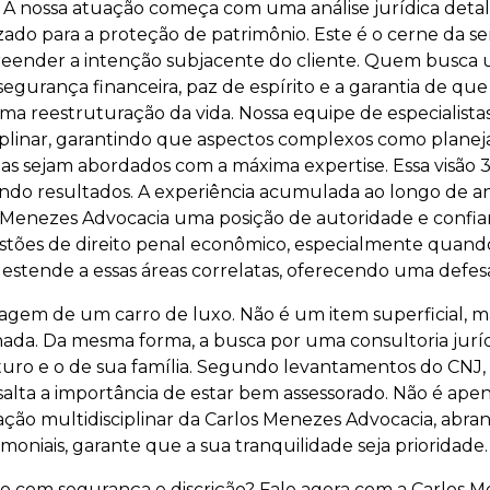
 A nossa atuação começa com uma análise jurídica detalh
do para a proteção de patrimônio. Este é o cerne da sem
preender a intenção subjacente do cliente. Quem busca
segurança financeira, paz de espírito e a garantia de q
uma reestruturação da vida. Nossa equipe de especialistas
sciplinar, garantindo que aspectos complexos como planej
das sejam abordados com a máxima expertise. Essa visão
ando resultados. A experiência acumulada ao longo de an
rlos Menezes Advocacia uma posição de autoridade e co
uestões de direito penal econômico, especialmente quan
estende a essas áreas correlatas, oferecendo uma defesa
ndagem de um carro de luxo. Não é um item superficial,
rnada. Da mesma forma, a busca por uma consultoria jurí
uro e o de sua família. Segundo levantamentos do CNJ, 
lta a importância de estar bem assessorado. Não é apen
ão multidisciplinar da Carlos Menezes Advocacia, abrang
moniais, garante que a sua tranquilidade seja prioridade.
 com segurança e discrição? Fale agora com a Carlos M