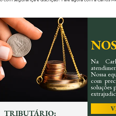
NOS
Na Carl
atendimen
Nossa equ
com preci
soluções p
extrajudici
V
TRIBUTÁRIO:
CIV