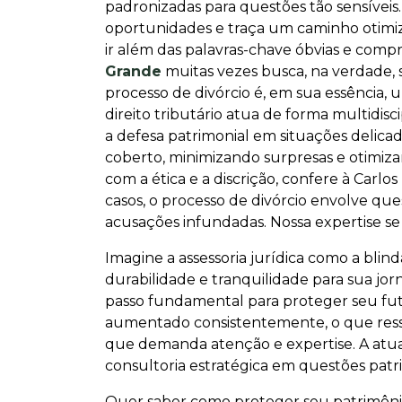
padronizadas para questões tão sensíveis.
oportunidades e traça um caminho otimiza
ir além das palavras-chave óbvias e com
Grande
muitas vezes busca, na verdade, 
processo de divórcio é, em sua essência, 
direito tributário atua de forma multidi
a defesa patrimonial em situações delica
coberto, minimizando surpresas e otimiz
com a ética e a discrição, confere à Ca
casos, o processo de divórcio envolve q
acusações infundadas. Nossa expertise se 
Imagine a assessoria jurídica como a bli
durabilidade e tranquilidade para sua jo
passo fundamental para proteger seu fut
aumentado consistentemente, o que ressa
que demanda atenção e expertise. A atuaç
consultoria estratégica em questões patri
Quer saber como proteger seu patrimônio