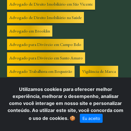
Advogado de Direito Imobiliário em São Vicente
Advogado de Direito Imobiliário na Saúde
Advogado em Brooklin
Advogado para Divórcio em Campo Belo
Advogado para Divórcio em Santo Amaro
Advogado Trabalhista em Boqueirão
Vigilância de Marca
Utilizamos cookies para oferecer melhor
experiência, melhorar o desempenho, analisar
como você interage em nosso site e personalizar
conteúdo. Ao utilizar este site, você concorda com
o uso de cookies.
🍪
Eu aceito
FALE CONOSCO
TIRE SUAS