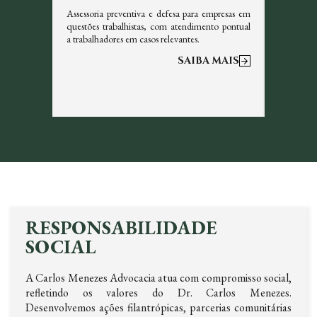
icazes em
Assessoria preventiva e defesa para empresas em
Garantim
s, sempre
questões trabalhistas, com atendimento pontual
tributos 
a trabalhadores em casos relevantes.
otimizar a
 MAIS
SAIBA MAIS
RESPONSABILIDADE
SOCIAL
A Carlos Menezes Advocacia atua com compromisso social,
refletindo os valores do Dr. Carlos Menezes.
Desenvolvemos ações filantrópicas, parcerias comunitárias