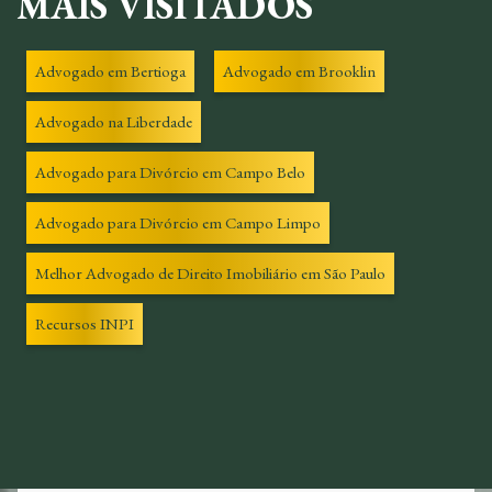
MAIS VISITADOS
Advogado em Bertioga
Advogado em Brooklin
Advogado na Liberdade
Advogado para Divórcio em Campo Belo
Advogado para Divórcio em Campo Limpo
Melhor Advogado de Direito Imobiliário em São Paulo
Recursos INPI