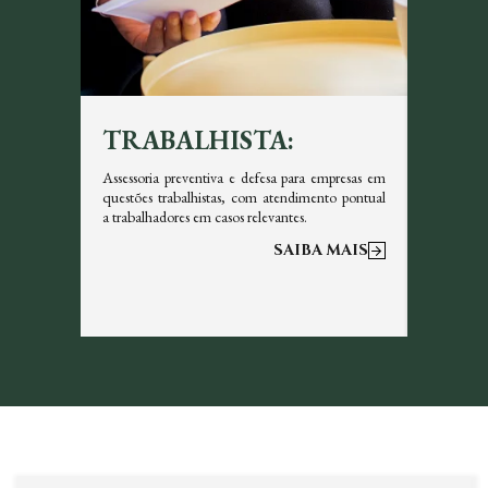
TRABALHISTA:
TRI
icazes em
Assessoria preventiva e defesa para empresas em
Garantim
s, sempre
questões trabalhistas, com atendimento pontual
tributos 
a trabalhadores em casos relevantes.
otimizar a
 MAIS
SAIBA MAIS