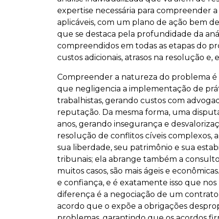
expertise necessária para compreender a 
aplicáveis, com um plano de ação bem def
que se destaca pela profundidade da anál
compreendidos em todas as etapas do pr
custos adicionais, atrasos na resolução e,
Compreender a natureza do problema é o 
que negligencia a implementação de prát
trabalhistas, gerando custos com advogad
reputação. Da mesma forma, uma disputa 
anos, gerando insegurança e desvalorizaçã
resolução de conflitos cíveis complexos,
sua liberdade, seu patrimônio e sua esta
tribunais; ela abrange também a consultor
muitos casos, são mais ágeis e econômica
e confiança, e é exatamente isso que no
diferença é a negociação de um contrato 
acordo que o expõe a obrigações despropo
problemas, garantindo que os acordos fir