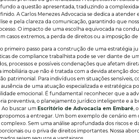
fundo a questão apresentada, traduzindo a complexidade
inido. A Carlos Menezes Advocacia se dedica a atender 
ise e pela clareza da comunicação, garantindo que noss
ocesso. O impacto de uma escolha equivocada na conduç
 em casos extremos, a perda de direitos ou a imposição d
primeiro passo para a construção de uma estratégia ju
icas de compliance trabalhista pode se ver diante de
os, processos e possíveis condenações que afetam diret
imobiliária que não é tratada com a devida atenção doc
o patrimonial. Para indivíduos em situações sensíveis, 
 a ausência de uma atuação especializada e estratégica 
bilidade emocional. É fundamental reconhecer que a advo
ia preventiva, o planejamento jurídico inteligente e a b
s. Ao buscar um
Escritório de Advocacia em Embaré
, 
s propomos a entregar. Um bom exemplo de cenário em q
complexo. Sem uma análise aprofundada dos riscos e das
rcionais ou o priva de direitos importantes. Nossa abo
mados sejam seguros e vantajosos.