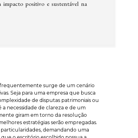
m impacto positivo e sustentável na
 frequentemente surge de um cenário
ativas. Seja para uma empresa que busca
 complexidade de disputas patrimoniais ou
é a necessidade de clareza e de um
almente giram em torno da resolução
 melhores estratégias serão empregadas.
as particularidades, demandando uma
 que o escritório escolhido possua a