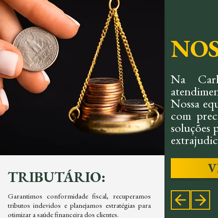
NOS
Na Carl
atendimen
Nossa equ
com preci
soluções p
extrajudici
V
TRIBUTÁRIO:
CIV
Garantimos conformidade fiscal, recuperamos
Oferece
tributos indevidos e planejamos estratégias para
contrato
otimizar a saúde financeira dos clientes.
priorizand