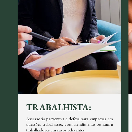
TRABALHISTA:
em
Assessoria preventiva e defesa para empresas em
re
questões trabalhistas, com atendimento pontual a
trabalhadores em casos relevantes.