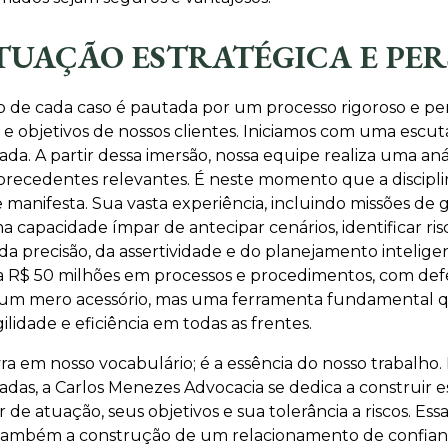
TUAÇÃO ESTRATÉGICA E PE
 de cada caso é pautada por um processo rigoroso e per
 objetivos de nossos clientes. Iniciamos com uma escut
a. A partir dessa imersão, nossa equipe realiza uma anál
s precedentes relevantes. É neste momento que a disciplin
e manifesta. Sua vasta experiência, incluindo missões de
ma capacidade ímpar de antecipar cenários, identificar r
 precisão, da assertividade e do planejamento inteligen
 R$ 50 milhões em processos e procedimentos, com defes
é um mero acessório, mas uma ferramenta fundamental que
lidade e eficiência em todas as frentes.
ra em nosso vocabulário; é a essência do nosso trabalh
das, a Carlos Menezes Advocacia se dedica a construir e
r de atuação, seus objetivos e sua tolerância a riscos. 
s também a construção de um relacionamento de confian