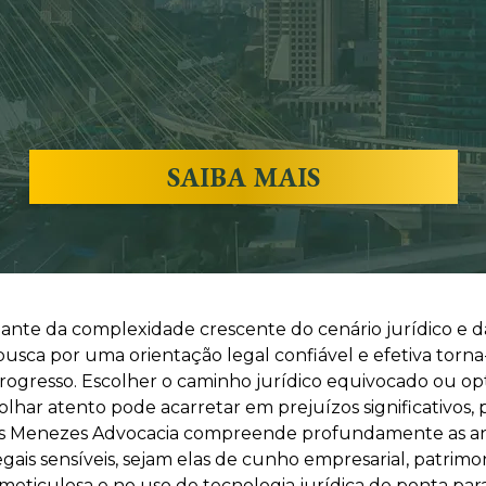
SAIBA MAIS
Diante da complexidade crescente do cenário jurídico e 
 a busca por uma orientação legal confiável e efetiva to
progresso. Escolher o caminho jurídico equivocado ou 
har atento pode acarretar em prejuízos significativos,
arlos Menezes Advocacia compreende profundamente as an
s sensíveis, sejam elas de cunho empresarial, patrimoni
e meticulosa e no uso de tecnologia jurídica de ponta par