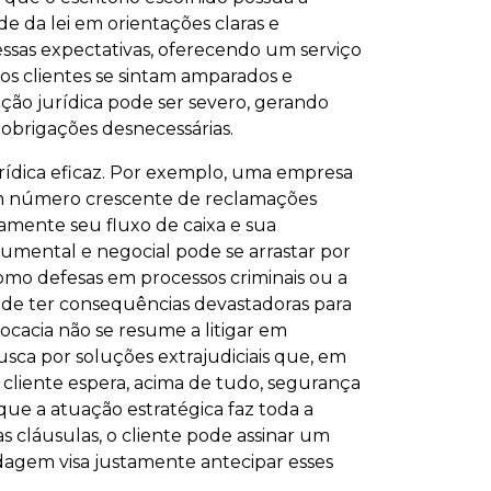
 da lei em orientações claras e
essas expectativas, oferecendo um serviço
os clientes se sintam amparados e
ão jurídica pode ser severo, gerando
e obrigações desnecessárias.
rídica eficaz. Por exemplo, uma empresa
 um número crescente de reclamações
amente seu fluxo de caixa e sua
umental e negocial pode se arrastar por
como defesas em processos criminais ou a
pode ter consequências devastadoras para
cacia não se resume a litigar em
usca por soluções extrajudiciais que, em
o cliente espera, acima de tudo, segurança
ue a atuação estratégica faz toda a
 cláusulas, o cliente pode assinar um
rdagem visa justamente antecipar esses