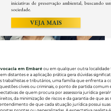
iniciativas de preservação ambiental, buscando u
sociedade.
VEJA MAIS
advocacia em Embaré
ou em qualquer outra localidade
em distantes e a aplicação prática gera dúvidas signific
os trabalhistas e tributários, uma família que enfrenta a
uestões cíveis ou criminais, o ponto de partida comum 
xpectativas de quem procura por assessoria jurídica ger
reitos, da minimização de riscos e da garantia de que as
o entendimento de que cada situação jurídica possui su
postas prontas ou generalizadas. A expectativa realista é