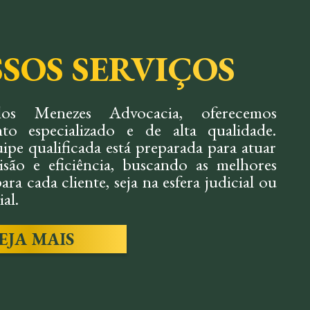
SOS SERVIÇOS
os Menezes Advocacia, oferecemos
to especializado e de alta qualidade.
ipe qualificada está preparada para atuar
são e eficiência, buscando as melhores
ara cada cliente, seja na esfera judicial ou
al.
EJA MAIS
IL:
TRABALH
mos soluções rápidas e eficazes em
Assessoria preventiv
s, indenizações e conflitos, sempre
questões trabalhistas
o os interesses do cliente.
trabalhadores em caso