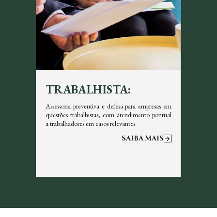
TRABALHISTA:
TRI
icazes em
Assessoria preventiva e defesa para empresas em
Garantim
s, sempre
questões trabalhistas, com atendimento pontual
tributos 
a trabalhadores em casos relevantes.
otimizar a
 MAIS
SAIBA MAIS