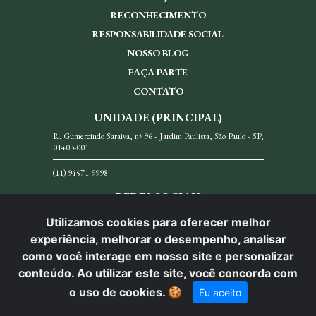
RECONHECIMENTO
RESPONSABILIDADE SOCIAL
NOSSO BLOG
FAÇA PARTE
CONTATO
UNIDADE (PRINCIPAL)
R. Gumercindo Saraiva, nª 96 - Jardim Paulista, São Paulo - SP,
01403-001
(11) 94571-9998
REDES SOCIAIS
Utilizamos cookies para oferecer melhor
experiência, melhorar o desempenho, analisar
como você interage em nosso site e personalizar
conteúdo. Ao utilizar este site, você concorda com
© Carlos Menezes Advocacia. Todos os direitos reservados.
o uso de cookies.
🍪
Eu aceito
Desenvolvido por: