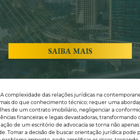
SAIBA MAIS
. A complexidade das relações jurídicas na contempora
exige mais do que conhecimento técnico; requer uma abord
lhes de um contrato imobiliário, negligenciar a conformi
ências financeiras e legais devastadoras, transformando
uação de um escritório de advocacia se torna não apena
dade. Tomar a decisão de buscar orientação jurídica pod
 problema iminente, pode amplificar os riscos, tornando