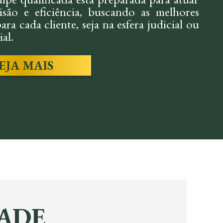
são e eficiência, buscando as melhores
ara cada cliente, seja na esfera judicial ou
al.
EJA MAIS
IL:
TRABALH
mos soluções rápidas e eficazes em
Assessoria preventiv
s, indenizações e conflitos, sempre
questões trabalhistas
o os interesses do cliente.
trabalhadores em caso
SAIBA MAIS
ADE