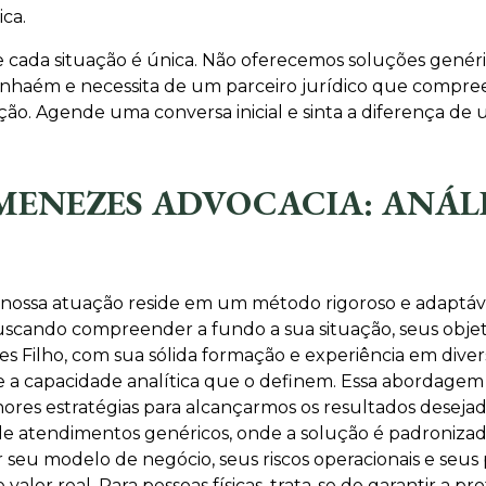
ica.
 cada situação é única. Não oferecemos soluções genér
Itanhaém e necessita de um parceiro jurídico que compr
sição. Agende uma conversa inicial e sinta a diferença d
ENEZES ADVOCACIA: ANÁLIS
 nossa atuação reside em um método rigoroso e adaptáv
buscando compreender a fundo a sua situação, seus objet
s Filho, com sua sólida formação e experiência em dive
 e a capacidade analítica que o definem. Essa abordagem 
hores estratégias para alcançarmos os resultados desej
o de atendimentos genéricos, onde a solução é padronizada
r seu modelo de negócio, seus riscos operacionais e seus
valor real. Para pessoas físicas, trata-se de garantir a p