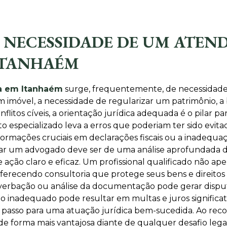
NECESSIDADE DE UM ATEND
 ITANHAÉM
ia em Itanhaém
surge, frequentemente, de necessidades
imóvel, a necessidade de regularizar um patrimônio, a 
litos cíveis, a orientação jurídica adequada é o pilar pa
specializado leva a erros que poderiam ter sido evitad
informações cruciais em declarações fiscais ou a inadeq
uscar um advogado deve ser de uma análise aprofundada do 
 ação claro e eficaz. Um profissional qualificado não ap
oferecendo consultoria que protege seus bens e direitos
erbação ou análise da documentação pode gerar disputa
inadequado pode resultar em multas e juros significativ
 passo para uma atuação jurídica bem-sucedida. Ao rec
de forma mais vantajosa diante de qualquer desafio legal