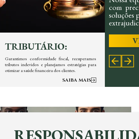
com preci
soluções p
extrajudici
V
TRIBUTÁRIO:
CIV
Garantimos conformidade fiscal, recuperamos
Oferece
tributos indevidos e planejamos estratégias para
contrato
otimizar a saúde financeira dos clientes.
priorizand
SAIBA MAIS
RESPONSABILID