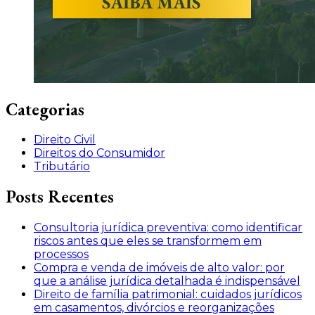
Categorias
Direito Civil
Direitos do Consumidor
Tributário
Posts Recentes
Consultoria jurídica preventiva: como identificar
riscos antes que eles se transformem em
processos
Compra e venda de imóveis de alto valor: por
que a análise jurídica detalhada é indispensável
Direito de família patrimonial: cuidados jurídicos
em casamentos, divórcios e reorganizações