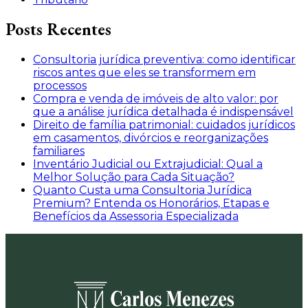
Posts Recentes
Consultoria jurídica preventiva: como identificar
riscos antes que eles se transformem em
processos
Compra e venda de imóveis de alto valor: por
que a análise jurídica detalhada é indispensável
Direito de família patrimonial: cuidados jurídicos
em casamentos, divórcios e reorganizações
familiares
Inventário Judicial ou Extrajudicial: Qual a
Melhor Solução para Cada Situação?
Quanto Custa uma Consultoria Jurídica
Premium? Entenda os Honorários, Etapas e
Benefícios da Assessoria Especializada